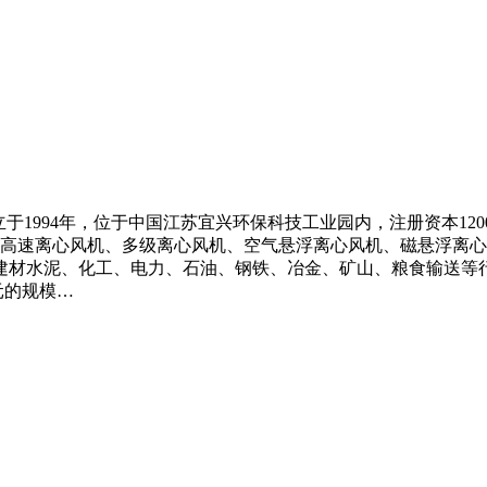
1994年，位于中国江苏宜兴环保科技工业园内，注册资本1200
单级高速离心风机、多级离心风机、空气悬浮离心风机、磁悬浮离
建材水泥、化工、电力、石油、钢铁、冶金、矿山、粮食输送等
元的规模…