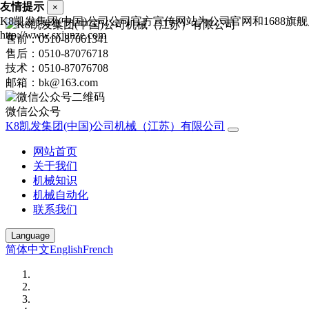
友情提示
×
K8凯发集团(中国)公司公司官方宣传网站为公司官网和1688
http://www.sxjunze.com
售前：0510-87061341
售后：0510-87076718
技术：0510-87076708
邮箱：bk@163.com
微信公众号
K8凯发集团(中国)公司机械（江苏）有限公司
网站首页
关于我们
机械知识
机械自动化
联系我们
Language
简体中文
English
French