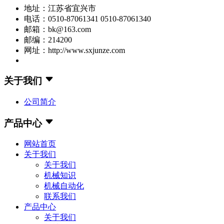
地址：江苏省宜兴市
电话：0510-87061341 0510-87061340
邮箱：bk@163.com
邮编：214200
网址：http://www.sxjunze.com
关于我们
公司简介
产品中心
网站首页
关于我们
关于我们
机械知识
机械自动化
联系我们
产品中心
关于我们