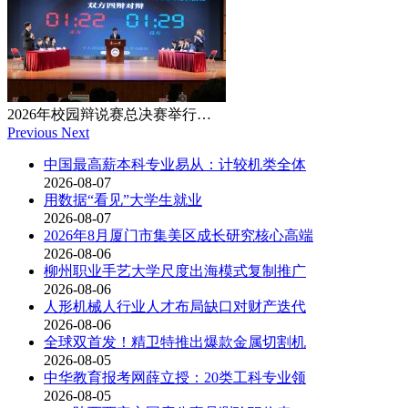
2026年校园辩说赛总决赛举行…
Previous
Next
中国最高薪本科专业易从：计较机类全体
2026-08-07
用数据“看见”大学生就业
2026-08-07
2026年8月厦门市集美区成长研究核心高端
2026-08-06
柳州职业手艺大学尺度出海模式复制推广
2026-08-06
人形机械人行业人才布局缺口对财产迭代
2026-08-06
全球双首发！精卫特推出爆款金属切割机
2026-08-05
中华教育报考网薛立授：20类工科专业领
2026-08-05