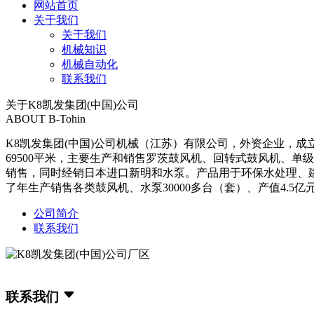
网站首页
关于我们
关于我们
机械知识
机械自动化
联系我们
关于K8凯发集团(中国)公司
ABOUT B-Tohin
K8凯发集团(中国)公司机械（江苏）有限公司，外资企业，成立于
69500平米，主要生产和销售罗茨鼓风机、回转式鼓风机、
销售，同时经销日本进口新明和水泵。产品用于环保水处理、
了年生产销售各类鼓风机、水泵30000多台（套）、产值4.5亿
公司简介
联系我们
联系我们