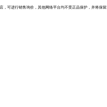
旗舰店，可进行销售询价，其他网络平台均不受正品保护，并将保留